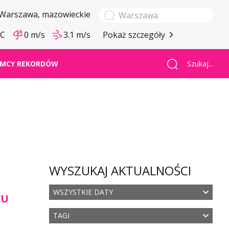
Warszawa
, mazowieckie
°C
0 m/s
3.1 m/s
Pokaż szczegóły
Szukaj...
MCY REKORDÓW
WYSZUKAJ AKTUALNOŚCI
WSZYSTKIE DATY
KU
TAGI