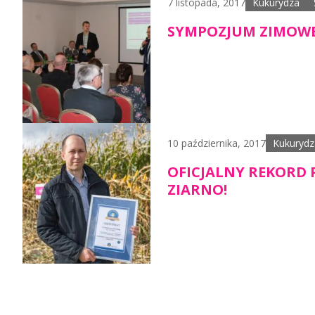
7 listopada, 2017
Kukurydza
SYMPOZJUM ZIMOWE
10 października, 2017
Kukurydz
OFICJALNY REKORD 
ZIARNO!