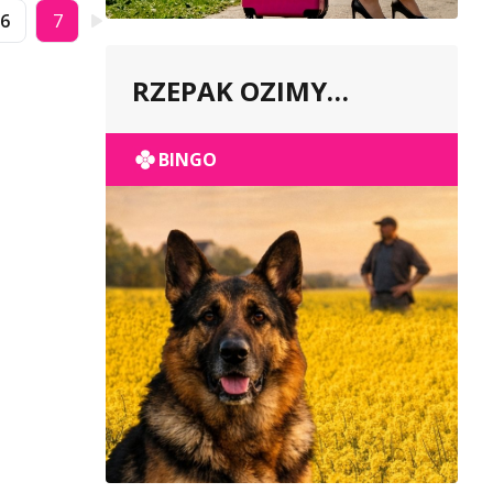
6
7
RZEPAK OZIMY
POPULACYJNY
BINGO