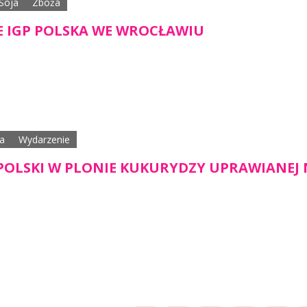
Soja
Zboża
 IGP POLSKA WE WROCŁAWIU
a
Wydarzenie
POLSKI W PLONIE KUKURYDZY UPRAWIANEJ