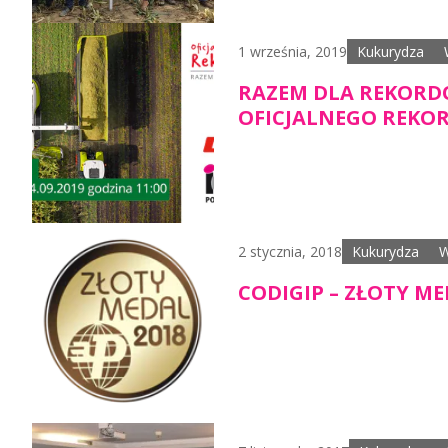
1 września, 2019
Kukurydza
RAZEM DLA REKORDÓ
OFICJALNEGO REKOR
2 stycznia, 2018
Kukurydza
W
CODIGIP – ZŁOTY M