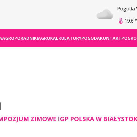
Pogoda
19.6 
A
AGROPORADNIKI
AGROKALKULATORY
POGODA
KONTAKT
POGRO
MPOZJUM ZIMOWE IGP POLSKA W BIAŁYSTO