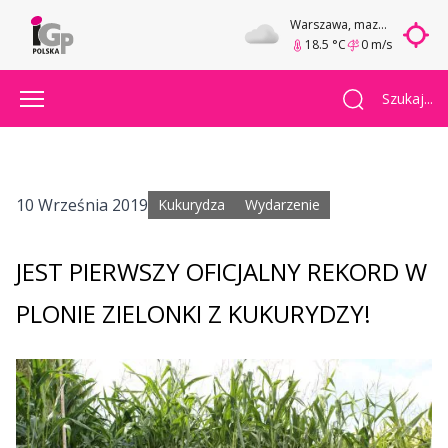
Warszawa
, mazowieckie
18.5 °C
0 m/s
Szukaj...
10 Września 2019
Kukurydza
Wydarzenie
JEST PIERWSZY OFICJALNY REKORD W
PLONIE ZIELONKI Z KUKURYDZY!