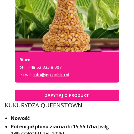
Biuro
tel:
+48 52 333 8 007
e-mail:
info@igp-polska.pl
ZAPYTAJ O PRODUKT
KUKURYDZA QUEENSTOWN
Nowość
!
Potencjał plonu ziarna
do
15,55 t/ha
[wilg.
14%,COBORU REJ. 2025]