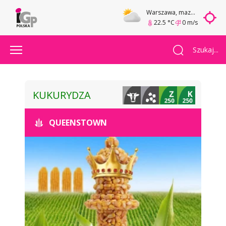
Warszawa
, mazowieckie
22.5 °C
0 m/s
Szukaj...
KUKURYDZA
QUEENSTOWN