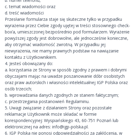
b. numer telefonu,
c. temat wiadomości oraz
d. treść wiadomości
Przesłanie formularza staje się skuteczne tylko w przypadku
wyrażenia przez Ciebie zgody ujętej w treści stosownego check-
box’a, umieszczonej bezpośrednio pod formularzem. Wyrażenie
powyższej zgody jest dobrowolne, ale jednocześnie konieczne,
aby otrzymać wiadomość zwrotną. W przypadku jej
niewyrażenia, nie mamy prawnych podstaw na nawiązanie
kontaktu z Użytkownikiem.
4. Jesteś obowiązany do:
a. korzystania ze Strony w sposób zgodny z prawem i dobrymi
obyczajami mając na uwadze poszanowanie dóbr osobistych
oraz praw autorskich i własności intelektualnej IGP Polska oraz
osób trzecich;
b. wprowadzania danych zgodnych ze stanem faktycznym;
c. przestrzegania postanowień Regulaminu.
5. Uwagi związanie z działaniem Strony oraz pozostałe
reklamacje Użytkownik może składać w formie
korespondencyjnej: Wyspiańskiego 43, 60-751 Poznań lub
elektronicznej na adres:
info@igp-polska.pl
.
6. IGP Polska nie ponosi odpowiedzialności za zakłócenia, w