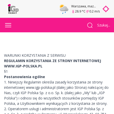
Warszawa
, mazowieckie
28.9 °C
0.2 m/s
Szukaj...
WARUNKI KORZYSTANIA Z SERWISU
REGULAMIN KORZYSTANIA ZE STRONY INTERNETOWEJ
WWW.IGP-POLSKA.PL
§1
Postanowienia ogólne
1. Niniejszy Regulamin określa zasady korzystania ze strony
internetowej www.igp-polska.pl (dalej jako Strona) należącej do
Nas, czyli IGP Polska Sp. z o.o. Sp. k. (dalej jako „My” lub „IGP
Polska”) i odnosi się do wszystkich stosunków pomiędzy IGP
Polska, a Użytkownikiem wynikających z korzystania ze strony.
2. Operatorem usługi i administratorem jest IGP Polska Sp. z