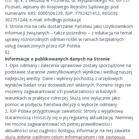
o.o. Sp. k. z siedzibą w Poznaniu, ul. Wyspiańskiego 43, 60-751
Poznań, wpisany do Krajowego Rejestru Sądowego pod
numerami: KRS: 0000506229, NIP: 7792421412, REGON:
302751244; e-mail:
info@igp-polska.pl
.
3. Strona ma na celu dostarczanie Państwu jako Użytkownikom
informacji związanych – także pośrednio – z edukacją na temat
uprawy różnorodnych odmian roślin w ramach bezpłatnych
usług świadczonych przez IGP Polska.
§2
Informacje o publikowanych danych na Stronie
1. Opis odmiany i zalecenia uprawowe zostały sporządzone na
podstawie sta­rannie zweryfikowanych wyników i według naszej
najlepszej wiedzy. Dane i wykresy pochodzą z urzę­dowych
wyników badań oraz doświadczeń własnych. Pomimo tego nie
możemy zagwaran­tować ich powtarzalności w każdych
warunkach w praktyce rolniczej. Służą one wyłącznie jako
pomoc w podjęciu Państwa decyzji o wyborze odmiany.
2. IGP Polska przygotowuje zawartość Strony z wyjątkową
starannością i troszczy się o jej regularną aktualizację. Niemniej
nie można zagwarantować ich pełnej prawidłowości i
aktualności oraz ciągłości dostępu, informacje na niej zawarte
służą jedynie ogólnym celom informacyjnym i nie zastępują