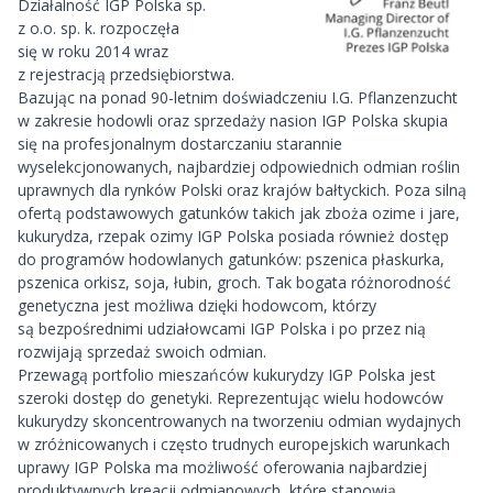
Działalność IGP Polska sp.
z o.o. sp. k. rozpoczęła
się w roku 2014 wraz
z rejestracją przedsiębiorstwa.
Bazując na ponad 90-letnim doświadczeniu I.G. Pflanzenzucht
w zakresie hodowli oraz sprzedaży nasion IGP Polska skupia
się na profesjonalnym dostarczaniu starannie
wyselekcjonowanych, najbardziej odpowiednich odmian roślin
uprawnych dla rynków Polski oraz krajów bałtyckich. Poza silną
ofertą podstawowych gatunków takich jak zboża ozime i jare,
kukurydza, rzepak ozimy IGP Polska posiada również dostęp
do programów hodowlanych gatunków: pszenica płaskurka,
pszenica orkisz, soja, łubin, groch. Tak bogata różnorodność
genetyczna jest możliwa dzięki hodowcom, którzy
są bezpośrednimi udziałowcami IGP Polska i po przez nią
rozwijają sprzedaż swoich odmian.
Przewagą portfolio mieszańców kukurydzy IGP Polska jest
szeroki dostęp do genetyki. Reprezentując wielu hodowców
kukurydzy skoncentrowanych na tworzeniu odmian wydajnych
w zróżnicowanych i często trudnych europejskich warunkach
uprawy IGP Polska ma możliwość oferowania najbardziej
produktywnych kreacji odmianowych, które stanowią