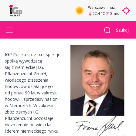
Warszawa
, mazowieckie
22.4 °C
0 m/s
Szukaj...
IGP Polska sp. z o.o. sp. k. jest
spółką wywodzącą
się z
niemieckiej I.G.
Pflanzenzucht GmbH
,
wiodącego zrzeszenia
hodowców działającego
od ponad 90 lat w zakresie
hodowli i sprzedaży nasion
w Niemczech. W zakresie
zbóż ozimych I.G.
Pflanzenzucht pozostaje
niezmiennie od wielu lat
liderem niemieckiego rynku.