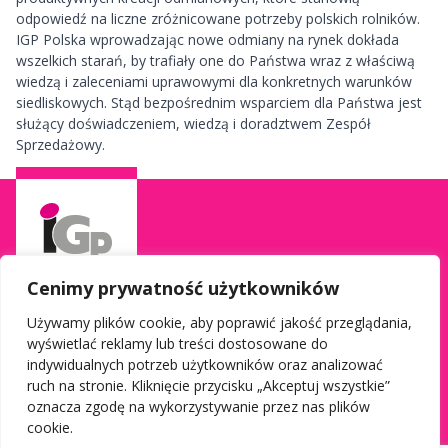
odpowiedź na liczne zróżnicowane potrzeby polskich rolników.
IGP Polska wprowadzając nowe odmiany na rynek dokłada
wszelkich starań, by trafiały one do Państwa wraz z właściwą
wiedzą i zaleceniami uprawowymi dla konkretnych warunków
siedliskowych. Stąd bezpośrednim wsparciem dla Państwa jest
służący doświadczeniem, wiedzą i doradztwem Zespół
Sprzedażowy.
Cenimy prywatność użytkowników
Używamy plików cookie, aby poprawić jakość przeglądania,
wyświetlać reklamy lub treści dostosowane do
Informacje
Social media
indywidualnych potrzeb użytkowników oraz analizować
Kontakt do Doradcy Terenowego
Facebook
ruch na stronie. Kliknięcie przycisku „Akceptuj wszystkie”
oznacza zgodę na wykorzystywanie przez nas plików
Polityka prywatności
Youtube
cookie.
Warunki korzystania z serwisu
Instagram