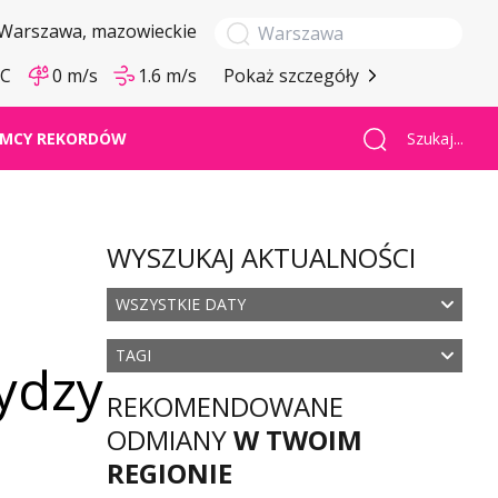
Warszawa
, mazowieckie
°C
0 m/s
1.6 m/s
Pokaż szczegóły
Szukaj...
MCY REKORDÓW
WYSZUKAJ AKTUALNOŚCI
WSZYSTKIE DATY
TAGI
rydzy
REKOMENDOWANE
ODMIANY
W TWOIM
REGIONIE