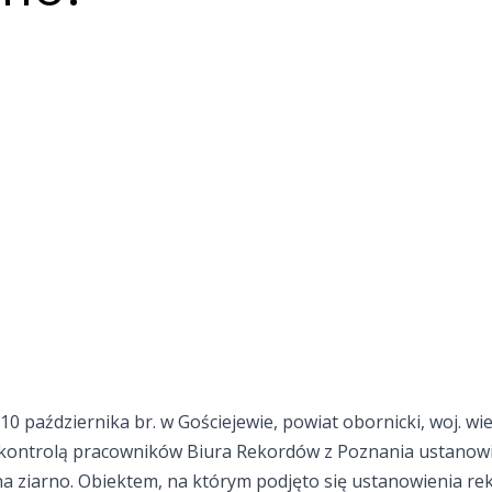
0 października br. w Gościejewie, powiat obornicki, woj. wi
kontrolą pracowników Biura Rekordów z Poznania ustanowi
na ziarno. Obiektem, na którym podjęto się ustanowienia re