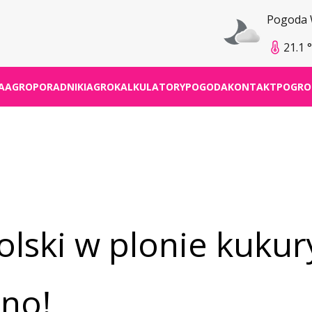
Pogoda
21.1 
A
AGROPORADNIKI
AGROKALKULATORY
POGODA
KONTAKT
POGRO
olski w plonie kuku
rno!