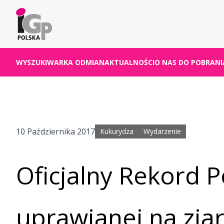
WYSZUKIWARKA ODMIAN
AKTUALNOŚCI
O NAS
DO POBRANI
10 Października 2017
Kukurydza
Wydarzenie
Oficjalny Rekord P
uprawianej na zia