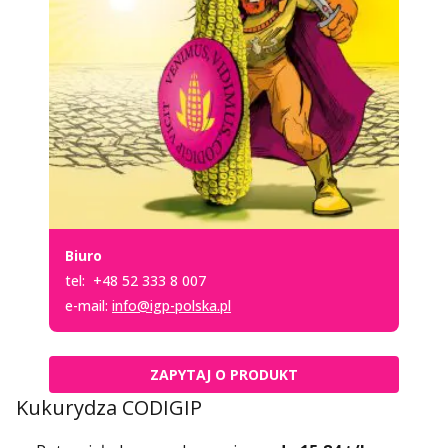
Biuro
tel:
+48 52 333 8 007
e-mail:
info@igp-polska.pl
ZAPYTAJ O PRODUKT
Kukurydza CODIGIP