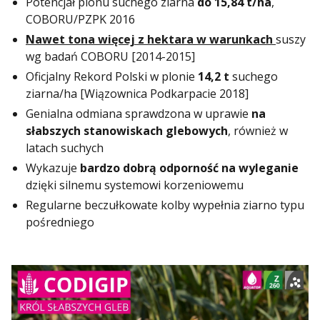
Potencjał plonu suchego ziarna
do 15,84 t/ha
,
COBORU/PZPK 2016
Nawet tona więcej z hektara w warunkach
suszy
wg badań COBORU [2014-2015]
Oficjalny Rekord Polski w plonie
14,2 t
suchego
ziarna/ha [Wiązownica Podkarpacie 2018]
Genialna odmiana sprawdzona w uprawie
na
słabszych stanowiskach glebowych
, również w
latach suchych
Wykazuje
bardzo dobrą odporność na wyleganie
dzięki silnemu systemowi korzeniowemu
Regularne beczułkowate kolby wypełnia ziarno typu
pośredniego