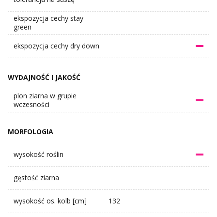
ekspozycja cechy stay
green
ekspozycja cechy dry down
WYDAJNOŚĆ I JAKOŚĆ
plon ziarna w grupie
wczesności
MORFOLOGIA
wysokość roślin
gęstość ziarna
wysokość os. kolb [cm]
132