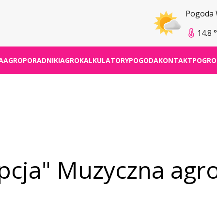
Pogoda
14.8 
A
AGROPORADNIKI
AGROKALKULATORY
POGODA
KONTAKT
POGRO
epcja" Muzyczna agro