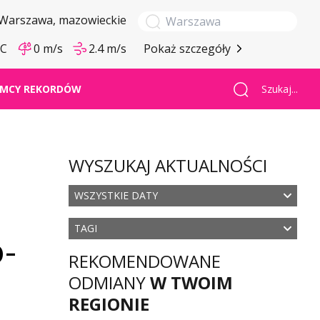
Warszawa
, mazowieckie
°C
0 m/s
2.4 m/s
Pokaż szczegóły
Szukaj...
MCY REKORDÓW
WYSZUKAJ AKTUALNOŚCI
WSZYSTKIE DATY
TAGI
-
REKOMENDOWANE
ODMIANY
W TWOIM
REGIONIE