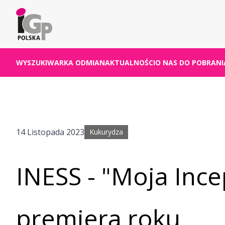
WYSZUKIWARKA ODMIAN
AKTUALNOŚCI
O NAS
DO POBRANI
14 Listopada 2023
Kukurydza
INESS - "Moja Inc
premiera roku