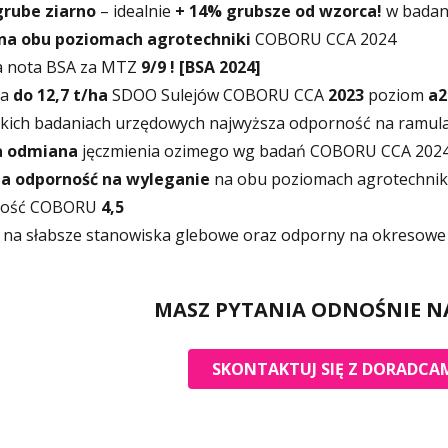
grube
ziarno
– idealnie
+ 14% grubsze od wzorca!
w badan
na obu poziomach agrotechniki
COBORU CCA 2024
a nota BSA za MTZ
9/9 ! [BSA 2024]
na
do 12,7 t/ha
SDOO Sulejów COBORU CCA
2023
poziom
a2
kich badaniach urzędowych najwyższa odporność na ramula
a odmiana
jęczmienia ozimego wg badań COBORU CCA 2024 –
a odporność na wyleganie
na obu poziomach agrotechni
łość COBORU
4,5
 na słabsze stanowiska glebowe oraz odporny na okresowe
MASZ PYTANIA ODNOŚNIE N
SKONTAKTUJ SIĘ Z DORADCAM