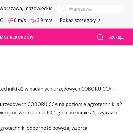
Warszawa
, mazowieckie
°C
0 m/s
3.9 m/s
Pokaż szczegóły
Szukaj...
MCY REKORDÓW
techniki a2 w badaniach urzędowych COBORU CCA –
urzędowych COBORU CCA na poziomie agrotechniki a2
ięcej od wzorca oraz 60,1 g na poziomie a1, czyli aż o
grotechniki odporność powyżej wzorca