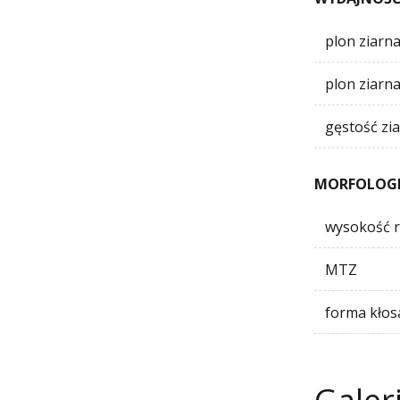
plon ziarn
plon ziarn
gęstość zi
MORFOLOG
wysokość r
MTZ
forma kłos