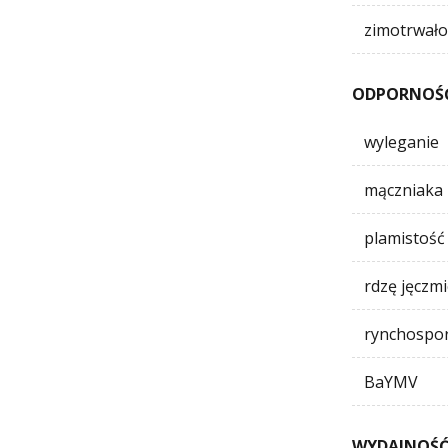
zimotrwało
ODPORNOŚĆ
wyleganie
mączniaka
plamistość
rdzę jęczm
rynchospo
BaYMV
WYDAJNOŚĆ 