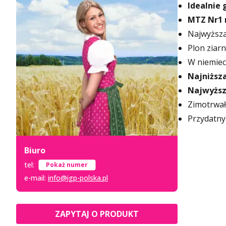
Idealnie
MTZ Nr1 
Najwyższ
Plon ziar
W niemiec
Najniższ
Najwyższ
Zimotrwa
Przydatny
Biuro
tel:
+48 52 333 8 007
e-mail:
info@igp-polska.pl
ZAPYTAJ O PRODUKT