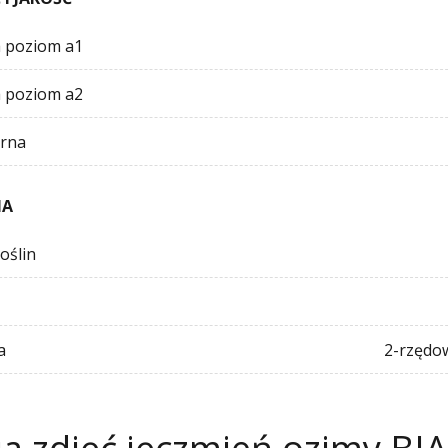
a poziom a1
a poziom a2
arna
IA
oślin
a
2-rzędo