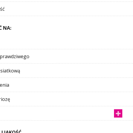
ść
 NA:
 prawdziwego
 siatkową
ienia
riozę
I JAKOŚĆ