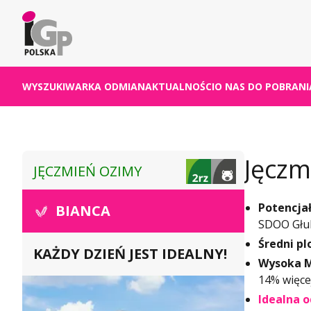
WYSZUKIWARKA ODMIAN
AKTUALNOŚCI
O NAS
DO POBRANI
Jęczm
JĘCZMIEŃ OZIMY
Potencjał
BIANCA
SDOO Głu
Średni pl
KAŻDY DZIEŃ JEST IDEALNY!
Wysoka M
14% więce
Idealna 