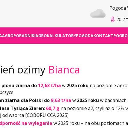
Pogoda
20.2 
A
AGROPORADNIKI
AGROKALKULATORY
POGODA
KONTAKT
POGRO
ień ozimy
Bianca
 plonu ziarna do
12,63 t/ha
w
2025 roku
na poziomie agro
bczyce
on ziarna dla Polski do
9,63 t/ha
w
2025 roku
w badaniach 
asa Tysiąca Ziaren
:
60,7 g
na poziomie a2, czyli aż o 12% w
j od wzorca [COBORU CCA 2025]
odporność na wyleganie
w 2025 roku – na obu poziomach a