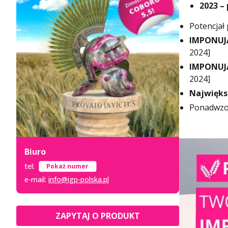
2023 –
Potencjał
IMPONUJĄ
2024]
IMPONUJĄ
2024]
Najwięks
Ponadwzor
Biuro
tel:
+48 52 333 8 007
e-mail:
info@igp-polska.pl
ZAPYTAJ O PRODUKT