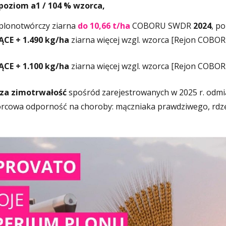
 poziom a1 / 104 % wzorca,
 plonotwórczy ziarna
do 10,66
t
/ha
COBORU SWDR
2024
, p
CE + 1.490 kg/ha
ziarna więcej wzgl. wzorca [Rejon COBOR
CE + 1.100 kg/ha
ziarna więcej wzgl. wzorca [Rejon COBOR
za zimotrwałość
spośród zarejestrowanych w 2025 r. odm
cowa odporność na choroby: mączniaka prawdziwego, rdzę b