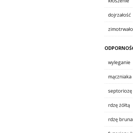
kłoszenie
dojrzałość
zimotrwało
ODPORNOŚĆ
wyleganie
mączniaka
septoriozę l
rdzę żółtą
rdzę bruna