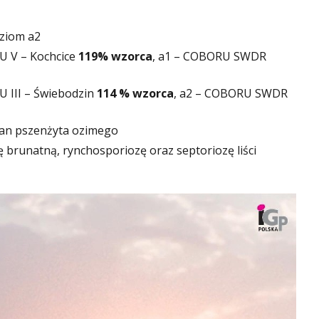
oziom a2
U V – Kochcice
119% wzorca
, a1 – COBORU SWDR
U III – Świebodzin
114 % wzorca
, a2 – COBORU SWDR
ian pszenżyta ozimego
runatną, rynchosporiozę oraz septoriozę liści