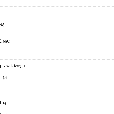
ść
 NA:
 prawdziwego
iści
tną