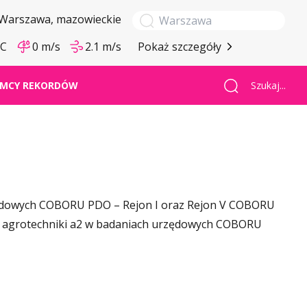
Warszawa
, mazowieckie
°C
0 m/s
2.1 m/s
Pokaż szczegóły
Szukaj...
MCY REKORDÓW
dowych COBORU PDO – Rejon I oraz Rejon V COBORU
 agrotechniki a2 w badaniach urzędowych COBORU