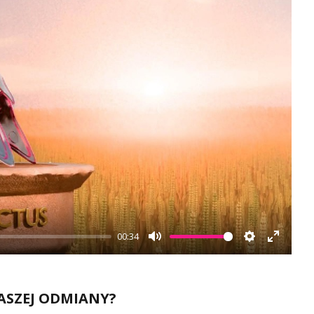
00:34
Mute
Settings
Enter
fullscr
ASZEJ ODMIANY?