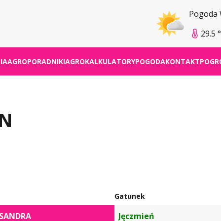
Pogoda
29.5 
IA
AGROPORADNIKI
AGROKALKULATORY
POGODA
KONTAKT
POGR
N
Gatunek
KSANDRA
Jęczmień