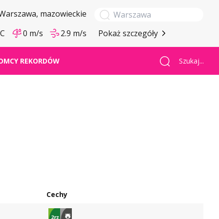
Warszawa
, mazowieckie
°C
0 m/s
2.9 m/s
Pokaż szczegóły
Szukaj...
OMCY REKORDÓW
Cechy