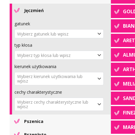
Jęczmień
typ odmiany
GOL
Wybierz typ odmiany lub wpisz
gatunek
BIA
efektywne zarządzanie azotem
Wybierz gatunek lub wpisz
ARE
Wybierz Efektywne zarządzanie
typ kłosa
azotem lub wpisz
ALM
Wybierz typ kłosa lub wpisz
odporność
kierunek użytkowania
Wybierz Odporność lub wpisz
ART
Wybierz kierunek użytkowania lub
wpisz
MELI
cechy charakterystyczne
SAN
Wybierz cechy charakterystyczne lub
wpisz
FINE
Pszenica
MAR
Pszenżyto
gatunek