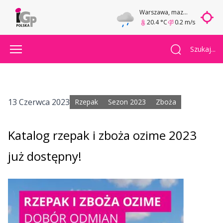
Warszawa
, mazowieckie
20.4 °C
0.2 m/s
Szukaj...
13 Czerwca 2023
Rzepak
Sezon 2023
Zboża
Katalog rzepak i zboża ozime 2023
już dostępny!