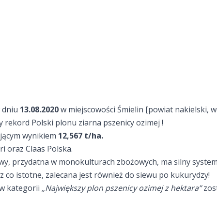
w dniu
13.08.2020
w miejscowości Śmielin [powiat nakielski,
rekord Polski plonu ziarna pszenicy ozimej !
jącym wynikiem
12,567 t/ha.
 oraz Claas Polska.
ewy, przydatna w monokulturach zbożowych, ma silny syste
z co istotne, zalecana jest również do siewu po kukurydzy!
 w kategorii
„
Największy plon pszenicy ozimej z hektara
”
zost