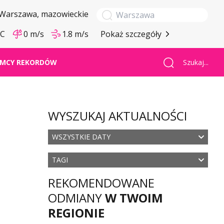
Warszawa
, mazowieckie
°C
0 m/s
1.8 m/s
Pokaż szczegóły
Szukaj...
MCY REKORDÓW
WYSZUKAJ AKTUALNOŚCI
WSZYSTKIE DATY
TAGI
REKOMENDOWANE
ODMIANY
W TWOIM
REGIONIE