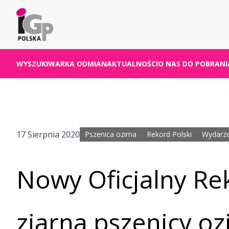
WYSZUKIWARKA ODMIAN
AKTUALNOŚCI
O NAS
DO POBRANI
17 Sierpnia 2020
Pszenica ozima
Rekord Polski
Wydarze
Nowy Oficjalny Rek
ziarna pszenicy oz