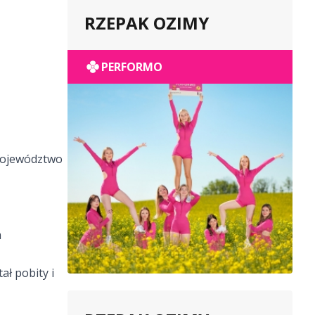
RZEPAK OZIMY
PERFORMO
 województwo
m
ał pobity i