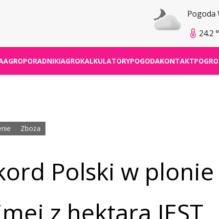
Pogoda
24.2 
A
AGROPORADNIKI
AGROKALKULATORY
POGODA
KONTAKT
POGRO
nie
Zboża
ord Polski w plonie
imej z hektara JEST