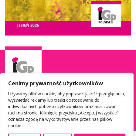
Cenimy prywatność użytkowników
Używamy plików cookie, aby poprawić jakość przeglądania,
wyświetlać reklamy lub treści dostosowane do
Informacje
Social media
indywidualnych potrzeb użytkowników oraz analizować
Kontakt do Doradcy Terenowego
Facebook
ruch na stronie. Kliknięcie przycisku „Akceptuj wszystkie”
oznacza zgodę na wykorzystywanie przez nas plików
Polityka prywatności
Youtube
cookie.
Warunki korzystania z serwisu
Instagram