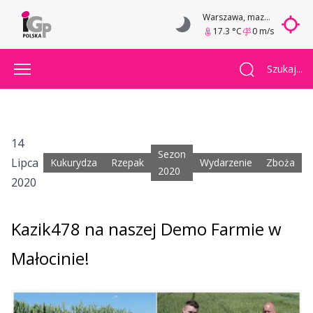
Warszawa
, mazowieckie
17.3 °C
0 m/s
Szukaj...
14
Sezon
Lipca
Kukurydza
Rzepak
Wydarzenie
Zboża
2020
2020
Kazik478 na naszej Demo Farmie w
Małocinie!