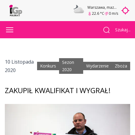
Warszawa
, mazowieckie
22.6 °C
0 m/s
Szukaj...
10 Listopada
Sezon
Konkurs
Wydarzenie
Zboża
2020
2020
ZAKUPIŁ KWALIFIKAT I WYGRAŁ!