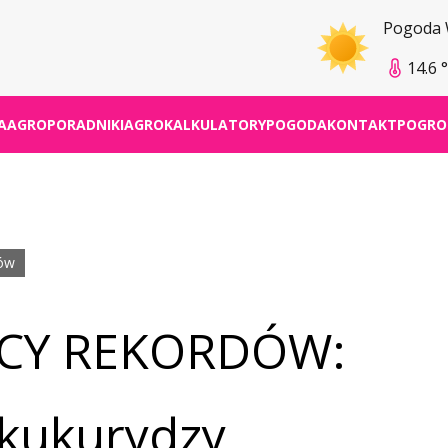
Pogoda
14.6 
A
AGROPORADNIKI
AGROKALKULATORY
POGODA
KONTAKT
POGRO
ów
CY REKORDÓW:
 kukurydzy