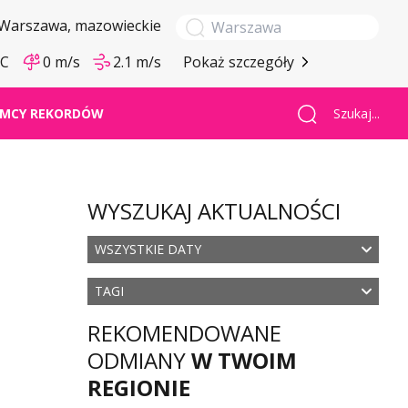
Warszawa
, mazowieckie
°C
0 m/s
2.1 m/s
Pokaż szczegóły
Szukaj...
MCY REKORDÓW
WYSZUKAJ AKTUALNOŚCI
WSZYSTKIE DATY
TAGI
REKOMENDOWANE
ODMIANY
W TWOIM
REGIONIE