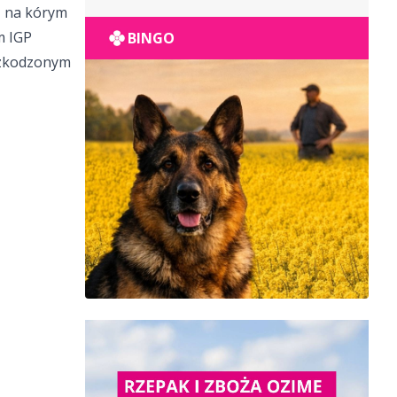
POPULACYJNY
, na kórym
m IGP
BINGO
uszkodzonym