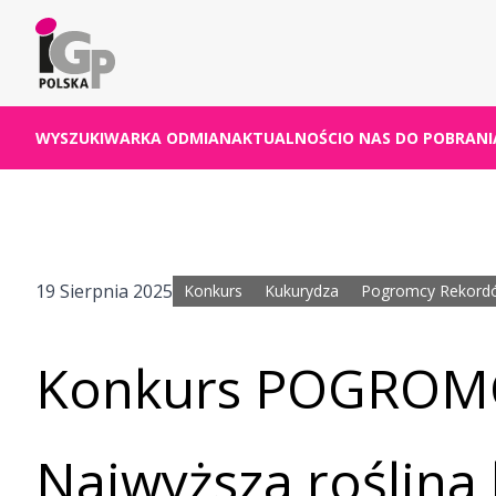
WYSZUKIWARKA ODMIAN
AKTUALNOŚCI
O NAS
DO POBRANI
19 Sierpnia 2025
Konkurs
Kukurydza
Pogromcy Rekord
Konkurs POGROM
Najwyższa roślina