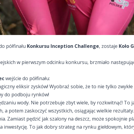
do półfinału
Konkursu Inception Challenge
, zostaje
Koło 
iejskich w pierwszym odcinku konkursu, brzmiało następują
ec
wejście do półfinału:
giczny eliksir zysków! Wyobraź sobie, że to nie tylko zwykłe 
owy do podboju rynków!
dzaniu wody. Nie potrzebuje zbyt wiele, by rozkwitnąć! To 
, a potem zaskoczyć wszystkich, osiągając wielkie rezultaty.
nia. Zamiast pędzić jak szalony na deszcz, może spokojnie 
 inwestycję. To jak dobry strateg na rynku giełdowym, któr