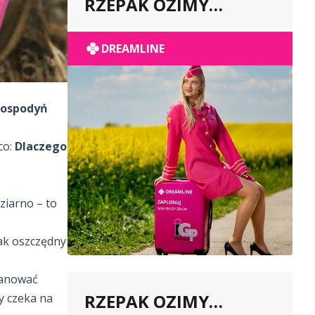
RZEPAK OZIMY
POPULACYJNY
DREAMLINE
Gospodyń
co:
Dlaczego
ziarno – to
jak oszczędny
planować
RZEPAK OZIMY
y czeka na