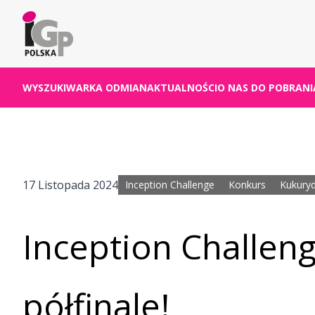
WYSZUKIWARKA ODMIAN
AKTUALNOŚCI
O NAS
DO POBRANI
17 Listopada 2024
Inception Challenge
Konkurs
Kukury
Inception Challen
półfinale!