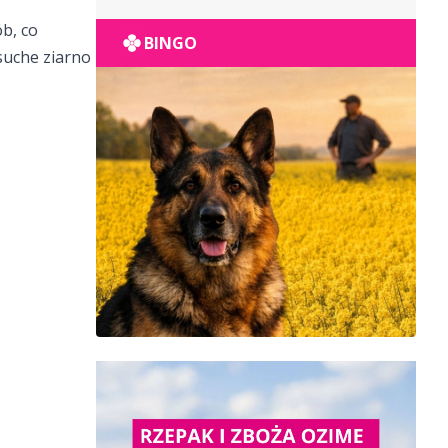
POPULACYJNY
b, co
BINGO
 suche ziarno