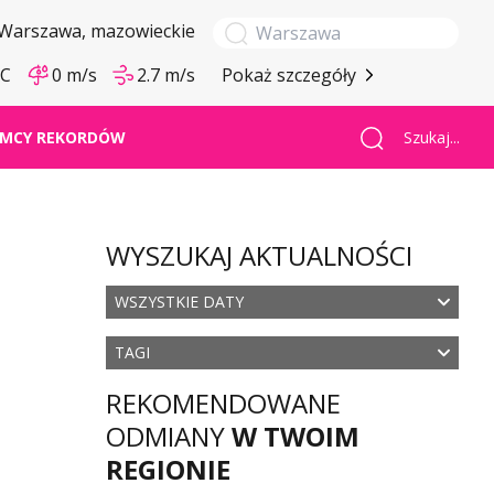
Warszawa
, mazowieckie
°C
0 m/s
2.7 m/s
Pokaż szczegóły
Szukaj...
MCY REKORDÓW
WYSZUKAJ AKTUALNOŚCI
WSZYSTKIE DATY
TAGI
REKOMENDOWANE
ODMIANY
W TWOIM
REGIONIE