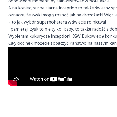
odpowiedni moment, by zainwestować w złote akcje!
A na koniec, sucha ziarna inception to także świetny s
oznacza, że zyski mogą rosnąć jak na drożdżach! Więc j
– to jak wybór superbohatera w świecie rolnictwa!
I pamiętaj, zysk to nie tylko liczby, to także radość z dob
Wybieram kukurydze Inception! KGW Bukowiec
#konku
Cały odcinek możecie zobaczyć Państwo na naszym kan