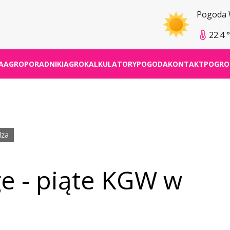
Pogoda
22.4 
A
AGROPORADNIKI
AGROKALKULATORY
POGODA
KONTAKT
POGRO
dza
ge - piąte KGW w