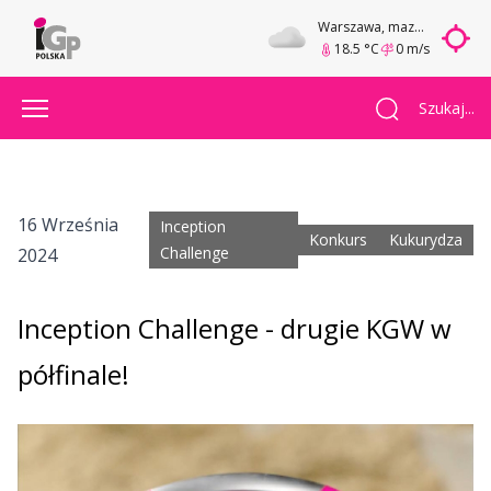
Warszawa
, mazowieckie
18.5 °C
0 m/s
Szukaj...
16 Września
Inception
Konkurs
Kukurydza
Challenge
2024
Inception Challenge - drugie KGW w
półfinale!