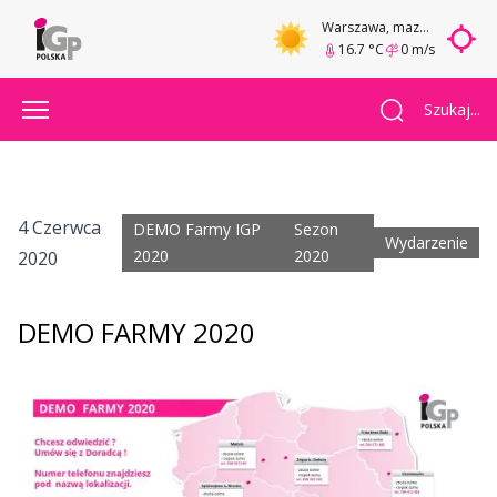
Warszawa
, mazowieckie
16.7 °C
0 m/s
Szukaj...
4 Czerwca
DEMO Farmy IGP
Sezon
Wydarzenie
2020
2020
2020
DEMO FARMY 2020