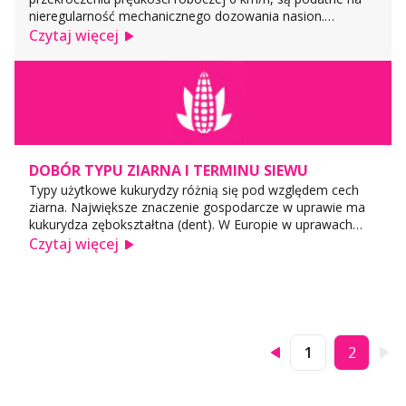
nieregularność mechanicznego dozowania nasion.
Wówczas w rzędzie 2-3 ziarniaki padają blisko siebie, a za
Czytaj więcej
nimi w dużym odstępie znów 2-3 ziarna. To zjawisko
obserwuje się nawet w ...
DOBÓR TYPU ZIARNA I TERMINU SIEWU
Typy użytkowe kukurydzy różnią się pod względem cech
ziarna. Największe znaczenie gospodarcze w uprawie ma
kukurydza zębokształtna (dent). W Europie w uprawach
towarowych występują zazwyczaj krzyżówki formy
Czytaj więcej
zębokształtnej (dent) i twardej (flint). Termin siewu
kukurydzy nie jest wy...
1
2