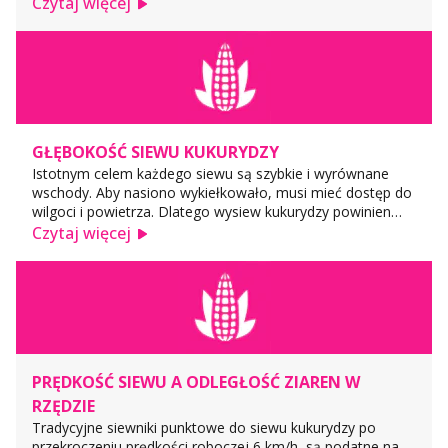
korzeni. W praktyce najczęściej stosuje się nieco ponad
Czytaj więcej
100 kg/ha fosforanu amonu (18-46). Kukurydza potrzebuje
duż...
GŁĘBOKOŚĆ SIEWU KUKURYDZY
Istotnym celem każdego siewu są szybkie i wyrównane
wschody. Aby nasiono wykiełkowało, musi mieć dostęp do
wilgoci i powietrza. Dlatego wysiew kukurydzy powinien
być: * wystarczająco głęboki (powyżej 4 cm), aby ochronić
Czytaj więcej
nasiona przed przymrozkami, ptakami i wysychaniem
powierz...
PRĘDKOŚĆ SIEWU A ODLEGŁOŚĆ ZIAREN W
RZĘDZIE
Tradycyjne siewniki punktowe do siewu kukurydzy po
przekroczeniu prędkości roboczej 6 km/h, są podatne na