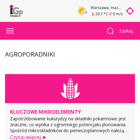
Warszawa
, mazowieckie
20.7 °C
0 m/s
Szukaj...
AGROPORADNIKI
KLUCZOWE MIKROELEMENTY
Zapotrzebowanie kukurydzy na składniki pokarmowe jest
znaczne, co wynika z ogromnego potencjału plonowania.
Spośród mikroskładników do pierwszoplanowych należą
cynk i bor, a ponadto miedź i mangan. W praktyce większą
Czytaj więcej