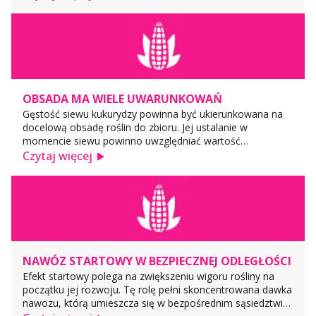
wagę przywiązuje się tylko do pierwszej wymienionej pary
mikroskł...
OBSADA MA WIELE UWARUNKOWAŃ
Gęstość siewu kukurydzy powinna być ukierunkowana na
docelową obsadę roślin do zbioru. Jej ustalanie w
momencie siewu powinno uwzględniać wartość
stanowiska, wczesność i typ odmiany oraz przeznaczenie
Czytaj więcej
plonu. Zdolność tworzenia plonu ziarna w dużej mierze
zależy od liczby liści, ...
NAWÓZ STARTOWY W BEZPIECZNEJ ODLEGŁOŚCI
Efekt startowy polega na zwiększeniu wigoru rośliny na
początku jej rozwoju. Tę rolę pełni skoncentrowana dawka
nawozu, którą umieszcza się w bezpośrednim sąsiedztwie