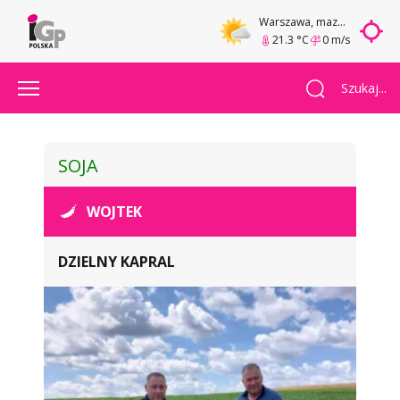
Warszawa
, mazowieckie
21.3 °C
0 m/s
Szukaj...
SOJA
WOJTEK
DZIELNY KAPRAL