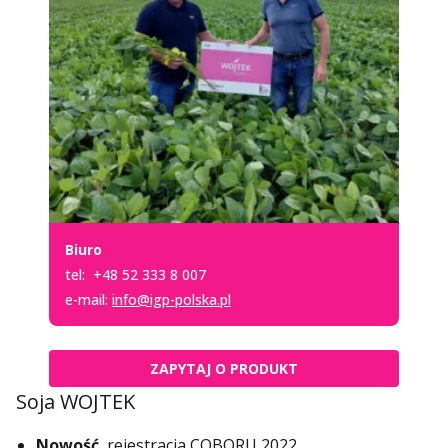
Biuro
tel:
+48 52 333 8 007
e-mail:
info@igp-polska.pl
ZAPYTAJ O PRODUKT
Soja WOJTEK
Nowość
, rejestracja COBORU 2022