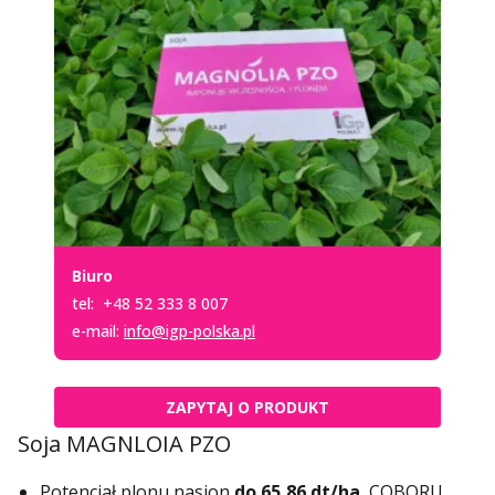
Biuro
tel:
+48 52 333 8 007
e-mail:
info@igp-polska.pl
ZAPYTAJ O PRODUKT
Soja MAGNLOIA PZO
Potencjał plonu nasion
do 65,86 dt/ha
, COBORU