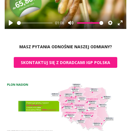
01:08
Play
Mute
Settings
Ente
fulls
MASZ PYTANIA ODNOŚNIE NASZEJ ODMIANY?
SKONTAKTUJ SIĘ Z DORADCAMI IGP POLSKA