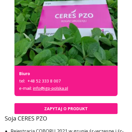
Biuro
tel:
+48 52 333 8 007
e-mail:
info@igp-polska.pl
ZAPYTAJ O PRODUKT
Soja CERES PZO
Rejestracja COBORU 2021 w grupie śr-wczesne i śr-