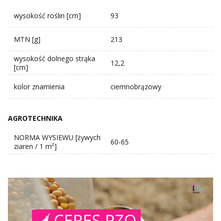
wysokość roślin [cm]
93
MTN [g]
213
wysokość dolnego strąka
12,2
[cm]
kolor znamienia
ciemnobrązowy
AGROTECHNIKA
NORMA WYSIEWU [żywych
60-65
ziaren / 1 m²]