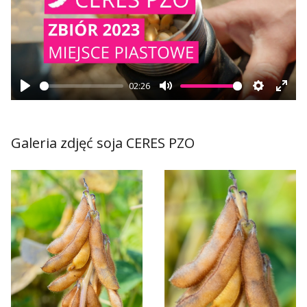
Play
02:26
Play
Mute
Settings
Ente
fulls
Galeria zdjęć soja CERES PZO