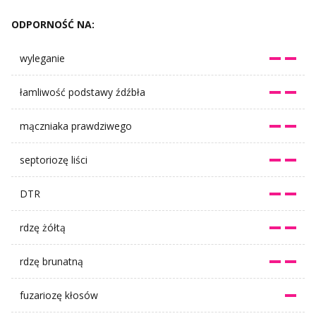
ODPORNOŚĆ NA:
wyleganie
łamliwość podstawy źdźbła
mączniaka prawdziwego
septoriozę liści
DTR
rdzę żółtą
rdzę brunatną
fuzariozę kłosów