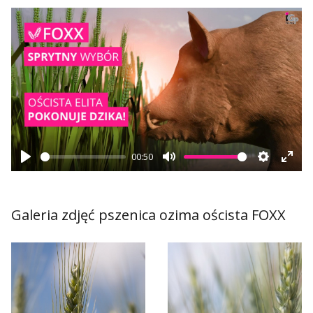
Play
00:50
Play
Mute
Settings
Ente
fulls
Galeria zdjęć pszenica ozima oścista FOXX