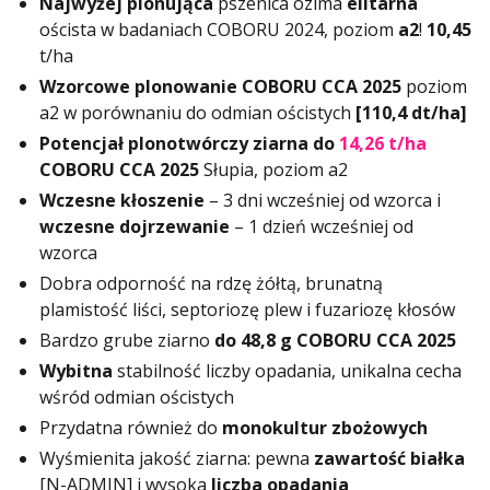
Najwyżej
plonująca
pszenica ozima
elitarna
oścista w badaniach COBORU 2024, poziom
a2
!
10,45
t/ha
Wzorcowe plonowanie
COBORU CCA 2025
poziom
a2 w porównaniu do odmian ościstych
[110,4
dt
/ha]
Potencjał plonotwórczy ziarna
do
14,26 t/ha
COBORU CCA 2025
Słupia, poziom a2
Wczesne kłoszenie
– 3 dni wcześniej od wzorca i
wczesne dojrzewanie
– 1 dzień wcześniej od
wzorca
Dobra odporność na rdzę żółtą, brunatną
plamistość liści, septoriozę plew i fuzariozę kłosów
Bardzo grube ziarno
do 48,8 g
COBORU CCA 2025
Wybitna
stabilność liczby opadania, unikalna cecha
wśród odmian ościstych
Przydatna również do
monokultur zbożowych
Wyśmienita jakość ziarna: pewna
zawartość białka
[N-ADMIN] i wysoka
liczba opadania