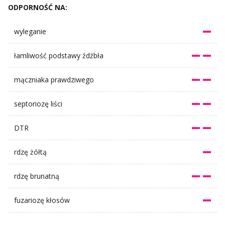
ODPORNOŚĆ NA:
wyleganie
łamliwość podstawy źdźbła
mączniaka prawdziwego
septoriozę liści
DTR
rdzę żółtą
rdzę brunatną
fuzariozę kłosów