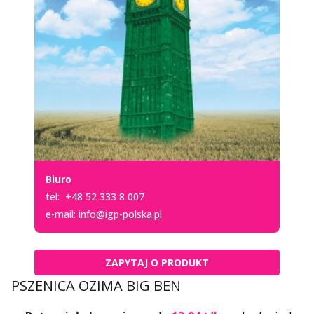
Biuro
tel:
+48 52 333 8 007
e-mail:
info@igp-polska.pl
ZAPYTAJ O PRODUKT
PSZENICA OZIMA BIG BEN