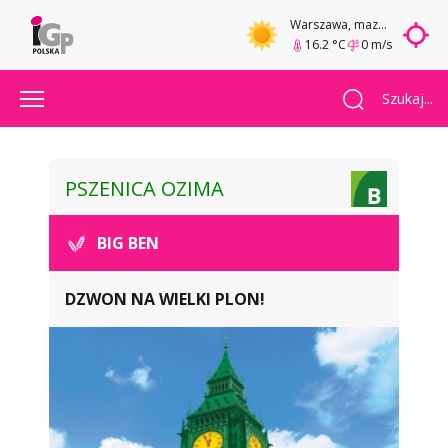
Warszawa
, mazowieckie
16.2 °C
0 m/s
Szukaj...
PSZENICA OZIMA
BIG BEN
DZWON NA WIELKI PLON!