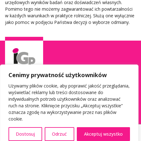
urzędowych wyników badań oraz doświadczeń własnych.
Pomimo tego nie możemy zagwarantować ich powtarzalności
w każdych warunkach w praktyce rolniczej. Służą one wyłącznie
jako pomoc w podjęciu Państwa decyzji o wyborze odmiany.
Cenimy prywatność użytkowników
Używamy plików cookie, aby poprawić jakość przeglądania,
wyświetlać reklamy lub treści dostosowane do
Informacje
Social media
indywidualnych potrzeb użytkowników oraz analizować
Kontakt do Doradcy Terenowego
Facebook
ruch na stronie. Kliknięcie przycisku „Akceptuj wszystkie”
oznacza zgodę na wykorzystywanie przez nas plików
Polityka prywatności
Youtube
cookie.
Warunki korzystania z serwisu
Instagram
Program B2B
TikTok
Dostosuj
Odrzuć
Akceptuj wszystko