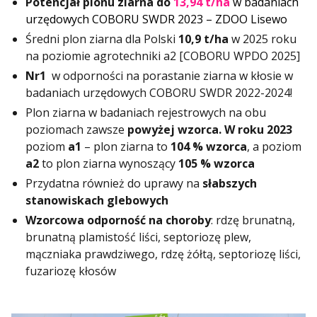
Potencjał plonu ziarna do
13,94 t/ha
w badaniach
urzędowych COBORU SWDR 2023 – ZDOO Lisewo
Średni plon ziarna dla Polski
10,9 t/ha
w 2025 roku
na poziomie agrotechniki a2 [COBORU WPDO 2025]
Nr1
w odporności na porastanie ziarna w kłosie w
badaniach urzędowych COBORU SWDR 2022-2024!
Plon ziarna w badaniach rejestrowych na obu
poziomach zawsze
powyżej
wzorca. W roku 2023
poziom
a1
– plon ziarna to
104 % wzorca
, a poziom
a2
to plon ziarna wynoszący
105 % wzorca
Przydatna również do uprawy na
słabszych
stanowiskach glebowych
Wzorcowa odporność na choroby
: rdzę brunatną,
brunatną plamistość liści, septoriozę plew,
mączniaka prawdziwego, rdzę żółtą, septoriozę liści,
fuzariozę kłosów