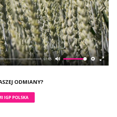
01:05
Mute
Settings
Enter
fullscr
ASZEJ ODMIANY?
I IGP POLSKA