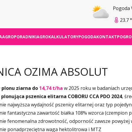
Pogoda
23.7 
A
AGROPORADNIKI
AGROKALKULATORY
POGODA
KONTAKT
POGRO
NICA OZIMA ABSOLUT
 plonu ziarna do
14,74 t/ha
w 2025 roku w badaniach urz
 plonująca pszenica elitarna COBORU CCA PDO 2024
, śr
e najwyższa wydajność pszenicy elitarnej oraz typ pojedyn
e fantastyczna zawartość białka 108% wzorca (czempion p
ie fenomenalna zdrowotność, odporność zawsze powyżej
e ponadprzeciętna waga hektolitrowa i MTZ