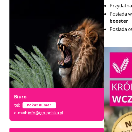
Przydatna
Posiada w
booster
Posiada 
Biuro
tel:
+48 52 333 8 007
e-mail:
info@igp-polska.pl