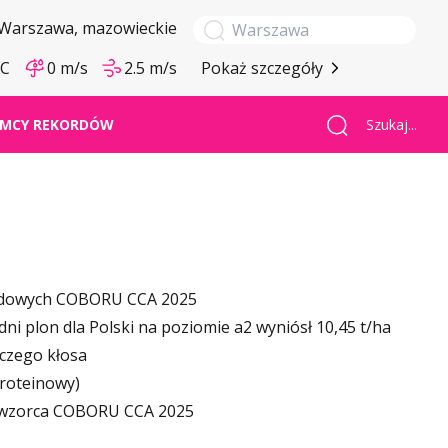
Warszawa
, mazowieckie
°C
0 m/s
2.5 m/s
Pokaż szczegóły
Szukaj...
MCY REKORDÓW
ędowych COBORU CCA 2025
edni plon dla Polski na poziomie a2 wyniósł 10,45 t/ha
czego kłosa
roteinowy)
 wzorca COBORU CCA 2025