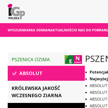
WYSZUKIWARKA ODMIAN
AKTUALNOŚCI
O NAS
DO POBRANI
PSZE
PSZENICA OZIMA
Potencjał
ABSOLUT
Najwyżej
ABSOLUTni
KRÓLEWSKA JAKOŚĆ
ABSOLUTni
WCZESNEGO ZIARNA
ABSOLUTn
ABSOLUTni