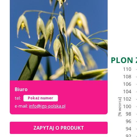
Biuro
tel:
+48 52 333 8 007
e-mail:
info@igp-polska.pl
ZAPYTAJ O PRODUKT