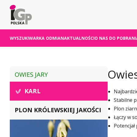
WYSZUKIWARKA ODMIAN
AKTUALNOŚCI
O NAS
DO POBRANI
Owies
OWIES JARY
KARL
Najbardzi
Stabilne 
Plon ziarn
PLON KRÓLEWSKIEJ JAKOŚCI
Łączy w s
Potencjał