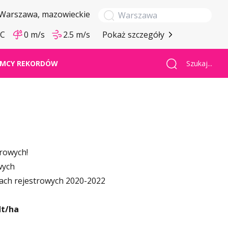
Warszawa
, mazowieckie
°C
0 m/s
2.5 m/s
Pokaż szczegóły
Szukaj...
MCY REKORDÓW
trowych!
wych
ach rejestrowych 2020-2022
dt
/ha