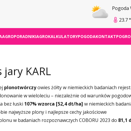
Pogoda
23.7 
A
AGROPORADNIKI
AGROKALKULATORY
POGODA
KONTAKT
POGRO
 jary KARL
ej
plonotwórczy
owies żółty w niemieckich badaniach rejes
plonowanie w wieloleciu – niezależnie od warunków pogodo
a bez łuski
107% wzorca [52,4 dt/ha]
w niemieckich badani
obie najwyższe plony i najlepsze cechy jakościowe
 plonu w badaniach rozpoznawczych COBORU 2023 do
81,1