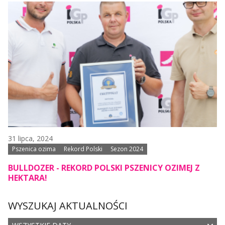
31 lipca, 2024
Pszenica ozima
Rekord Polski
Sezon 2024
BULLDOZER - REKORD POLSKI PSZENICY OZIMEJ Z
HEKTARA!
WYSZUKAJ AKTUALNOŚCI