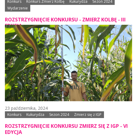
Konkurs
Konkurs Zmierz Kolbę
Kukurydza
Sezon 2024
Wydarzenie
ROZSTRZYGNIĘCIE KONKURSU - ZMIERZ KOLBĘ - III
EDYCJA
23 października, 2024
Konkurs
Kukurydza
Sezon 2024
Zmierz się z IGP
ROZSTRZYGNIĘCIE KONKURSU ZMIERZ SIĘ Z IGP - VI
EDYCJA