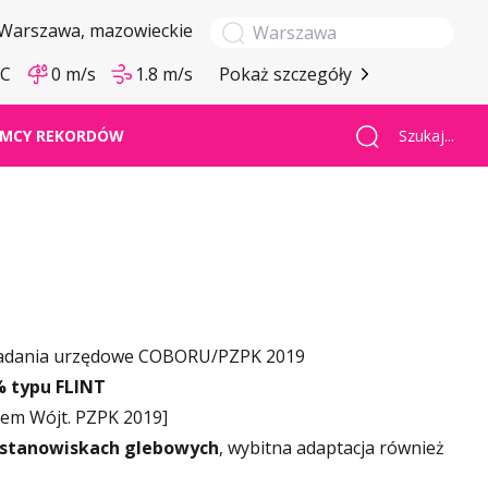
Warszawa
, mazowieckie
°C
0 m/s
1.8 m/s
Pokaż szczegóły
Szukaj...
MCY REKORDÓW
 badania urzędowe COBORU/PZPK 2019
 typu FLINT
em Wójt. PZPK 2019]
 stanowiskach glebowych
, wybitna adaptacja również