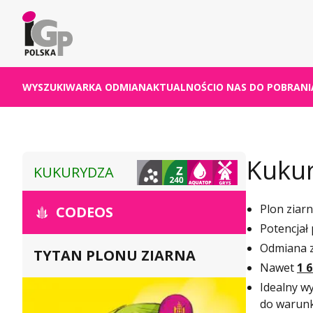
WYSZUKIWARKA ODMIAN
AKTUALNOŚCI
O NAS
DO POBRANI
Kuku
KUKURYDZA
Plon zia
CODEOS
Potencjał
Odmiana 
TYTAN PLONU ZIARNA
Nawet
1 
Idealny w
do warun