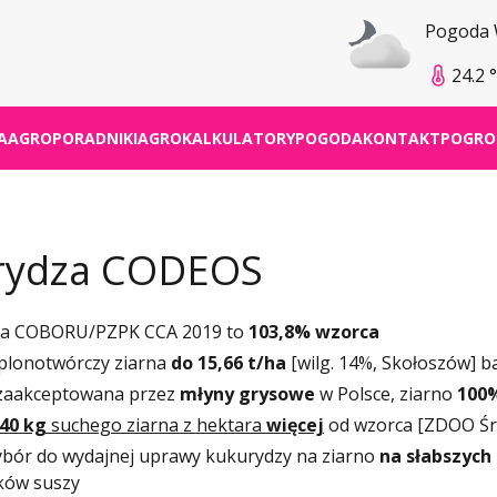
Pogoda
24.2 
A
AGROPORADNIKI
AGROKALKULATORY
POGODA
KONTAKT
POGRO
rydza CODEOS
rna COBORU/PZPK CCA 2019 to
103,8% wzorca
 plonotwórczy ziarna
do 15,66 t/ha
[wilg. 14%, Skołoszów]
zaakceptowana przez
młyny grysowe
w Polsce, ziarno
100%
640 kg
suchego ziarna z hektara
więcej
od wzorca [ZDOO Śr
ybór do wydajnej uprawy kukurydzy na ziarno
na słabszych
ków suszy