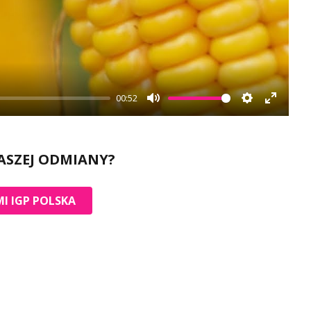
00:52
Mute
Settings
Enter
fullscr
ASZEJ ODMIANY?
I IGP POLSKA