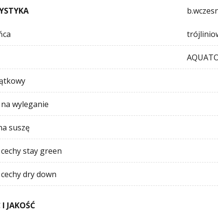
YSTYKA
b.wczes
ńca
trójlini
AQUATO
zątkowy
na wyleganie
na suszę
 cechy stay green
 cechy dry down
I JAKOŚĆ