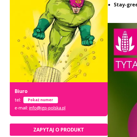
S
tay-gre
Biuro
tel:
+48 52 333 8 007
e-mail:
info@igp-polska.pl
ZAPYTAJ O PRODUKT