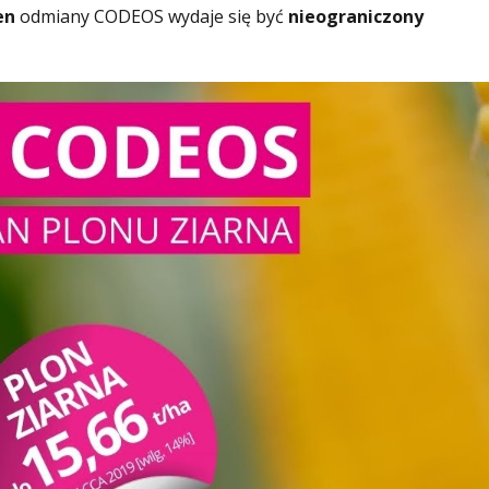
en
odmiany CODEOS wydaje się być
nieograniczony
Play