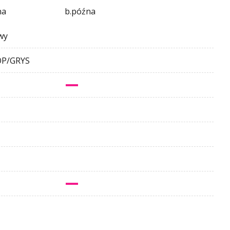
na
b.późna
owy
P/GRYS