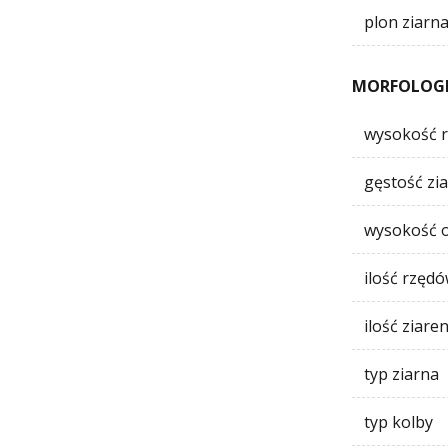
plon ziarn
MORFOLOG
wysokość r
gęstość zi
wysokość o
ilość rzęd
ilość ziare
typ ziarna
typ kolby