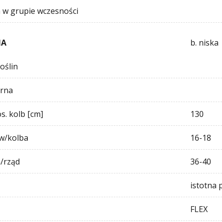
a w grupie wczesności
IA
b. niska
oślin
arna
s. kolb [cm]
130
ów/kolba
16-18
n/rząd
36-40
istotna 
FLEX