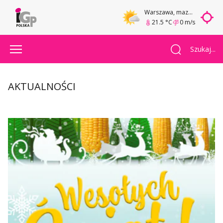
Warszawa
, mazowieckie
21.5 °C
0 m/s
Szukaj...
AKTUALNOŚCI