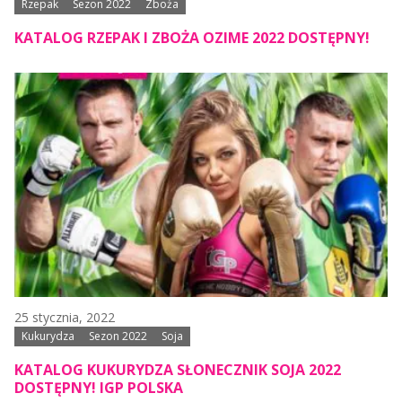
Rzepak
Sezon 2022
Zboża
KATALOG RZEPAK I ZBOŻA OZIME 2022 DOSTĘPNY!
25 stycznia, 2022
Kukurydza
Sezon 2022
Soja
KATALOG KUKURYDZA SŁONECZNIK SOJA 2022
DOSTĘPNY! IGP POLSKA