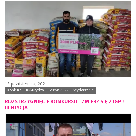
15 października, 2021
Konkurs
Kukurydza
Sezon 2022
Wydarzenie
ROZSTRZYGNIĘCIE KONKURSU - ZMIERZ SIĘ Z IGP !
III EDYCJA