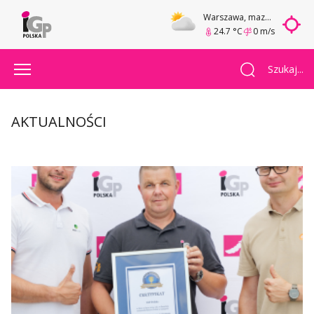
Warszawa
, mazowieckie
24.7 °C
0 m/s
Szukaj...
AKTUALNOŚCI